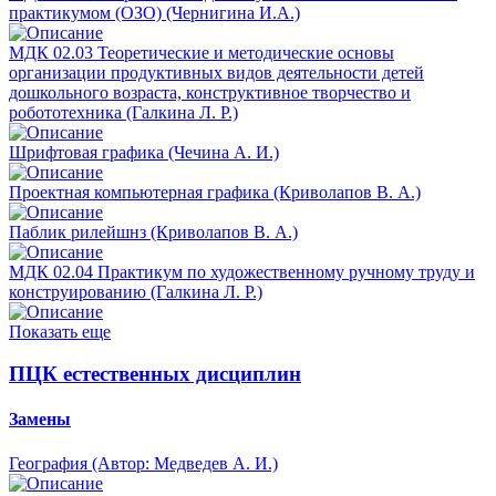
практикумом (ОЗО) (Чернигина И.А.)
МДК 02.03 Теоретические и методические основы
организации продуктивных видов деятельности детей
дошкольного возраста, конструктивное творчество и
робототехника (Галкина Л. Р.)
Шрифтовая графика (Чечина А. И.)
Проектная компьютерная графика (Криволапов В. А.)
Паблик рилейшнз (Криволапов В. А.)
МДК 02.04 Практикум по художественному ручному труду и
конструированию (Галкина Л. Р.)
Показать еще
ПЦК естественных дисциплин
Замены
География (Автор: Медведев А. И.)