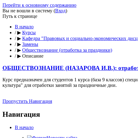
Перейти к основному содержанию
Вы не вошли в систему (
Вход
)
Путь к странице
В начало
/
▶
Курсы
/
▶
Кафедра "Правовых и социально-экономических дис
/
▶
Замены
/
▶
Обществознание (отработка за праздники)
/
▶
Описание
ОБЩЕСТВОЗНАНИЕ (НАЗАРОВА И.В.): отработк
Курс предназначен для студентов 1 курса (база 9 классов) спе
культура" для отработки занятий за праздничные дни.
Пропустить Навигация
Навигация
В начало
Новости сайта