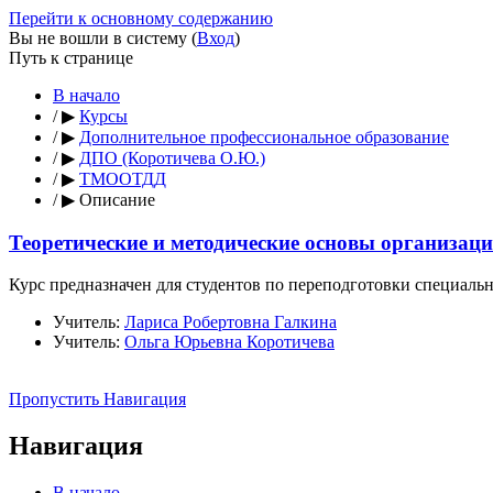
Перейти к основному содержанию
Вы не вошли в систему (
Вход
)
Путь к странице
В начало
/
▶
Курсы
/
▶
Дополнительное профессиональное образование
/
▶
ДПО (Коротичева О.Ю.)
/
▶
ТМООТДД
/
▶
Описание
Теоретические и методические основы организаци
Курс предназначен для студентов по переподготовки специаль
Учитель:
Лариса Робертовна Галкина
Учитель:
Ольга Юрьевна Коротичева
Пропустить Навигация
Навигация
В начало