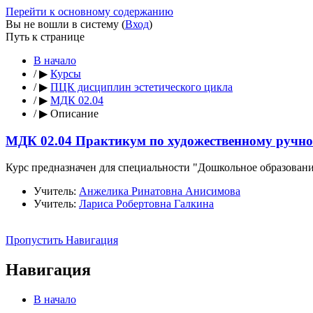
Перейти к основному содержанию
Вы не вошли в систему (
Вход
)
Путь к странице
В начало
/
▶
Курсы
/
▶
ПЦК дисциплин эстетического цикла
/
▶
МДК 02.04
/
▶
Описание
МДК 02.04 Практикум по художественному ручном
Курс предназначен для специальности "Дошкольное образование
Учитель:
Анжелика Ринатовна Анисимова
Учитель:
Лариса Робертовна Галкина
Пропустить Навигация
Навигация
В начало