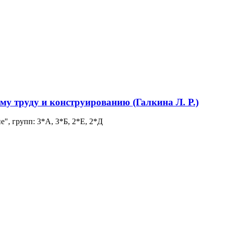
у труду и конструированию (Галкина Л. Р.)
", групп: 3*А, 3*Б, 2*Е, 2*Д