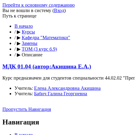
Перейти к основному содержанию
Вы не вошли в систему (
Вход
)
Путь к странице
В начало
/
▶
Курсы
/
▶
Кафедра "Математики"
/
▶
Замены
/
▶
ТОМ (3 курс б.9)
/
▶
Описание
МДК 01.04 (автор:Акишина Е.А.)
Курс предназначен для студентов специальности 44.02.02 "Пре
Учитель:
Елена Александровна Акишина
Учитель:
Бабич Галина Георгиевна
Пропустить Навигация
Навигация
В начало