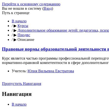
Перейти к основному содержанию
Вы не вошли в систему (
Вход
)
Путь к странице
В начало
/
▶
Курсы
/
▶
Дополнительное образование детей: педагогика, псих
/
▶
Пнодвс
/
▶
Описание
Правовые нормы образовательной деятельности в
Курс является частью программы профессиональной переподго
нормативно-правовой компетентности в сфере дополнительног
Учитель:
Юлия Вильевна Евстратова
Пропустить Навигация
Навигация
В начало