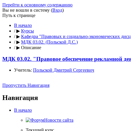
Перейти к основному содержанию
Вы не вошли в систему (
Вход
)
Путь к странице
В начало
/
▶
Курсы
/
▶
Кафедра "Правовых и социально-экономических дис
/
▶
МДК 03.02. (Польской Д.С.)
/
▶
Описание
МДК 03.02. "Правовое обеспечение рекламной де
Учитель:
Польской Дмитрий Сергеевич
Пропустить Навигация
Навигация
В начало
Новости сайта
Текущий курс