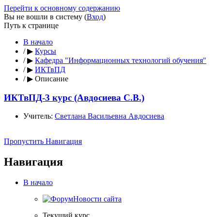
Перейти к основному содержанию
Вы не вошли в систему (
Вход
)
Путь к странице
В начало
/
▶
Курсы
/
▶
Кафедра "Информационных технологий обучения"
/
▶
ИКТвПД
/
▶
Описание
ИКТвПД-3 курс (Авдосиева С.В.)
Учитель:
Светлана Васильевна Авдосиева
Пропустить Навигация
Навигация
В начало
Новости сайта
Текущий курс