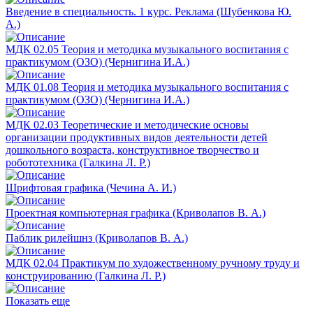
Введение в специальность. 1 курс. Реклама (Шубенкова Ю.
А.)
МДК 02.05 Теория и методика музыкального воспитания с
практикумом (ОЗО) (Чернигина И.А.)
МДК 01.08 Теория и методика музыкального воспитания с
практикумом (ОЗО) (Чернигина И.А.)
МДК 02.03 Теоретические и методические основы
организации продуктивных видов деятельности детей
дошкольного возраста, конструктивное творчество и
робототехника (Галкина Л. Р.)
Шрифтовая графика (Чечина А. И.)
Проектная компьютерная графика (Криволапов В. А.)
Паблик рилейшнз (Криволапов В. А.)
МДК 02.04 Практикум по художественному ручному труду и
конструированию (Галкина Л. Р.)
Показать еще