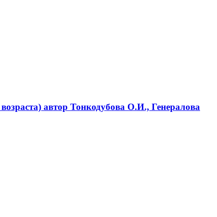
возраста) автор Тонкодубова О.И., Генералова