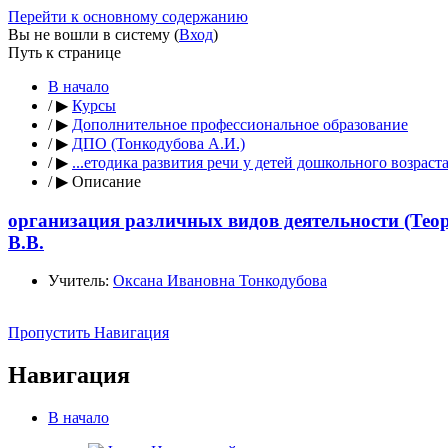
Перейти к основному содержанию
Вы не вошли в систему (
Вход
)
Путь к странице
В начало
/
▶
Курсы
/
▶
Дополнительное профессиональное образование
/
▶
ДПО (Тонкодубова А.И.)
/
▶
...етодика развития речи у детей дошкольного возраст
/
▶
Описание
организация различных видов деятельности (Теор
В.В.
Учитель:
Оксана Ивановна Тонкодубова
Пропустить Навигация
Навигация
В начало