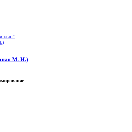
циплин"
.)
ная М. И.)
ммирование