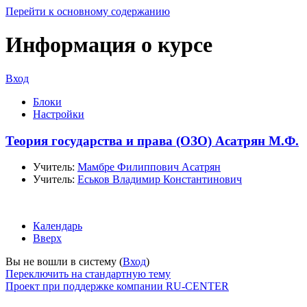
Перейти к основному содержанию
Информация о курсе
Вход
Блоки
Настройки
Теория государства и права (ОЗО) Асатрян М.Ф.
Учитель:
Мамбре Филиппович Асатрян
Учитель:
Еськов Владимир Константинович
Календарь
Вверх
Вы не вошли в систему (
Вход
)
Переключить на стандартную тему
Проект при поддержке компании RU-CENTER