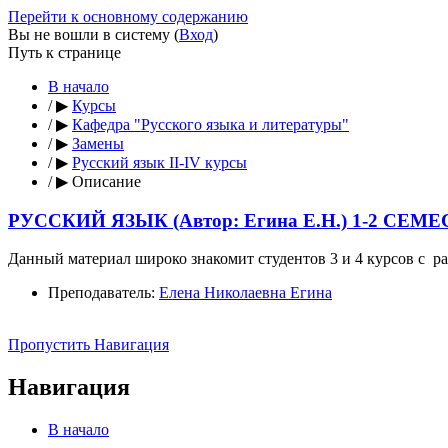
Перейти к основному содержанию
Вы не вошли в систему (
Вход
)
Путь к странице
В начало
/
▶
Курсы
/
▶
Кафедра "Русского языка и литературы"
/
▶
Замены
/
▶
Русский язык II-IV курсы
/
▶
Описание
РУССКИЙ ЯЗЫК (Автор: Егина Е.Н.) 1-2 СЕМЕ
Данный материал широко знакомит студентов 3 и 4 курсов с ра
Преподаватель:
Елена Николаевна Егина
Пропустить Навигация
Навигация
В начало